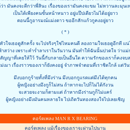
ด้ว่า มันคงจะดีกว่าพี่สินะ เรื่องของเรามันคงจะขม ไม่หวานละมุน
เป็นได้เพียงคนขั้นหน้าหนาว อยู่แป๊ปเดียวไม่ได้อยู่ยาว
ตอนนี้กูอารมณ์แม่งดาว ขออีกสักแก้วกูคงอยู่ยาว
( * )
ัวใจเธอดูสักครั้ง จะไปจริงๆใช่ไหมคนดี ลองถามใจเธอดูอีกที แน่
้าสว่าง เพราะคำร่ำลาเราในวันวาน มันทำให้ฉันนั้นปวดใจ ว่าแม
สัญญาที่เคยให้ใว้ วันนี้กับกลายเป็นอื่นใด ความรักของเราก็คงจบลง
ไม่เมา เรื่องราวของเราก็ยังคงอยู่ จำภาพจำตอนที่เราชิดใกล้ แต่วันที่
มึงบอกกูร้ายทั้งที่มึงร่าน มึงบอกกูแรดแต่มึงได้ทุกคน
ผู้หญิงอย่างมึงกูก็ไม่สน ถ้าหากจะไปก็ไม่ได้กังวน
จะสวยจะงามก็ตามแต่ ถ้าหากมึงร่านกูก็ไม่แคร์
ผู้หญิงอย่างมึงมันคนหลายใจ ไปเถิดวันทองสองใจไปเลยเชิญ
คอร์ดเพลง MAN R X BEARING
คอร์ดเพลง แม้เรื่องของเราจะผ่านไปนาน