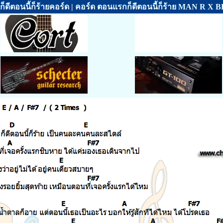
็ดีตอนนี้ก็ร้ายคอร์ด | คอร์ด ตอนแรกก็ดีตอนนี้ก็ร้าย MAN R X