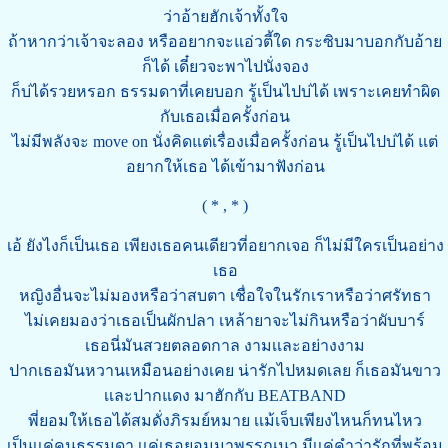
ว่าอ้ายฮักเจ้าทั้งใจ
ถ้าหากว่าเจ้าจะลอง หรืออยากจะแอ่วตี้ใด กระซิบมาบอกกับอ้าย
ก็ได้ เดี๋ยวจะพาไปนั่งจอง
ก็บ่ได้รวยหรอก ธรรมดาที่เคยบอก รู้เป็นไปบ่ได้ เพราะเคยทำผิด
กับเธอเมื่อครั้งก่อน
ไม่มีพลังจะ move on นั่งคิดแต่เรื่องเมื่อครั้งก่อน รู้เป็นไปบ่ได้ แต่
อยากให้เธอ ได้เข้ามาฟังก่อน
( * , * )
เอ้ ยังไงก็เป็นเธอ เพียงเธอคนเดียวที่อยากเจอ ก็ไม่มีใครเป็นอย่าง
เธอ
หญิงอื่นจะไม่มองหรือว่าสบตา เชื่อใจในรักเราหรือว่าศรัทธา
ไม่เคยมองว่าเธอเป็นผักปลา เหล้ายาจะไม่กินหรือว่าผับบาร์
เธอนี่มันสวยตลอดกาล งามเเละอย่างงาม
ปากเธอมันหวานเหมือนอย่างเคย น่ารักไปหมดเลย ก็เธอมันขาว
เเละปากแดง มาฮักกับ BEATBAND
พี่ยอมให้เธอได้สมดั่งภิรมย์หมาย เเม้เจ็บเพียงไหนก็ทนไหว
เป็นเเค่คนธรรมดา เเค่เธอยอมมาพรรณนา มีเเค่คำว่ารักที่พร้อม