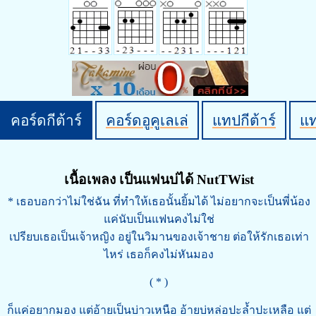
คอร์ดกีต้าร์
คอร์ดอูคูเลเล่
แทปกีต้าร์
แ
เนื้อเพลง เป็นแฟนบ่ได้ NutTWist
* เธอบอกว่าไม่ใช่ฉัน ที่ทำให้เธอนั้นยิ้มได้ ไม่อยากจะเป็นพี่น้อง
แค่นับเป็นแฟนคงไม่ใช่
เปรียบเธอเป็นเจ้าหญิง อยู่ในวิมานของเจ้าชาย ต่อให้รักเธอเท่า
ไหร่ เธอก็คงไม่หันมอง
( * )
ก็แค่อยากมอง แต่อ้ายเป็นบ่าวเหนือ อ้ายบ่หล่อปะล้ำปะเหลือ แต่