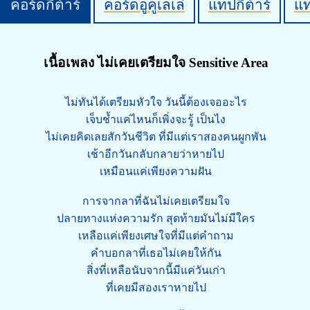
คอร์ดกีต้าร์
คอร์ดอูคูเลเล่
แทปกีต้าร์
แ
เนื้อเพลง ไม่เคยเตรียมใจ Sensitive Area
ไม่ทันได้เตรียมหัวใจ วันนี้ต้องเจออะไร
เจ็บช้ำแค่ไหนก็เพิ่งจะรู้ เป็นไง
ไม่เคยคิดเลยสักวันชีวิต ที่มีแต่เราสองคนผูกพัน
เช้าอีกวันกลับกลายว่าหายไป
เหมือนแค่เพียงความฝัน
การจากลาที่ฉันไม่เคยเตรียมใจ
ปลายทางแห่งความรัก สุดท้ายมันไม่มีใคร
เหลือแค่เพียงเศษใจที่มีแต่คำถาม
คำบอกลาที่เธอไม่เคยให้กัน
สิ่งที่เหลือนับจากนี้มีแค่วันเก่า
ที่เคยมีสองเราหายไป