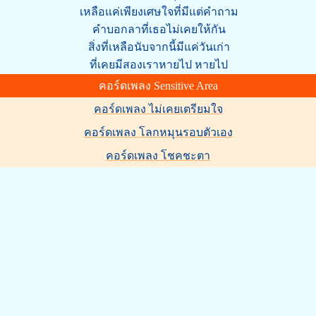
เหลือแค่เพียงเศษใจที่มีแต่คำถาม
คำบอกลาที่เธอไม่เคยให้กัน
สิ่งที่เหลือนับจากนี้มีแค่วันเก่า
ที่เคยมีสองเราหายไป หายไป
คอร์ดเพลง Sensitive Area
คอร์ดเพลง ไม่เคยเตรียมใจ
คอร์ดเพลง โลกหมุนรอบตัวเอง
คอร์ดเพลง โชคชะตา