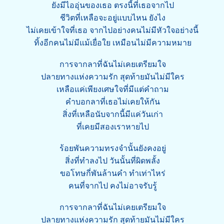
ยังมีไออุ่นของเธอ ตรงนี้ที่เธอจากไป
ชีวิตที่เหลือจะอยู่แบบไหน ยังไง
ไม่เคยเข้าใจที่เธอ จากไปอย่างคนไม่มีหัวใจอย่างนี้
ทิ้งอีกคนไม่มีแม้เยื่อใย เหมือนไม่มีความหมาย
การจากลาที่ฉันไม่เคยเตรียมใจ
ปลายทางแห่งความรัก สุดท้ายมันไม่มีใคร
เหลือแค่เพียงเศษใจที่มีแต่คำถาม
คำบอกลาที่เธอไม่เคยให้กัน
สิ่งที่เหลือนับจากนี้มีแค่วันเก่า
ที่เคยมีสองเราหายไป
ร้อยพันความทรงจำนั้นยังคงอยู่
สิ่งที่ทำลงไป วันนั้นที่ผิดพลั้ง
ขอโทษกี่พันล้านคำ ทำเท่าไหร่
คนที่จากไป คงไม่อาจรับรู้
การจากลาที่ฉันไม่เคยเตรียมใจ
ปลายทางแห่งความรัก สุดท้ายมันไม่มีใคร