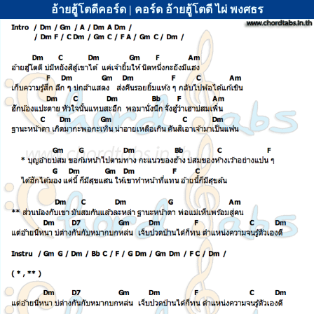
อ้ายฮู้โตดีคอร์ด | คอร์ด อ้ายฮู้โตดี ไผ่ พงศธร