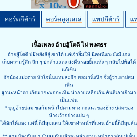
คอร์ดกีต้าร์
คอร์ดอูคูเลเล่
แทปกีต้าร์
แ
เนื้อเพลง อ้ายฮู้โตดี ไผ่ พงศธร
อ้ายฮู้โตดี บ่มีหยังสิสู้เขาได้ แค่เจ้ายิ้มให้ นิดหนึ่งกะยังมีแฮง
เก็บความรู้สึก ลึก ๆ บ่กล้าแสดง ส่งคืนรอยยิ้มแห้ง ๆ กลับไปพ้อได้
แก้เขิน
ฮักน้องแปะตาย หัวใจนั้นแทบสะอึก พอมานั่งนึก จั่งฮู้ว่าเฮาบ่สม
เพิ่น
ฐานะหน้าตา เกิดมากะพอกะเทิน น่าอายเหลือเกิน คันสิเอาเจ้ามา
เป็นแฟน
* บุญอ้ายบ่สม ขอก้มหน้าไปตามทาง กะแนวของฮ้าง บ่สมของ
ห้างเว้าอย่างแปน ๆ
ได้ฮักได้มอง แค่นี้ ก็มีสุขแสน ให้เขาทำหน้าที่แทน อ้ายนี้ก็มีสุขล้น
** ส่วนน้องกับเขา มันสมกันแล้วละหล่า ฐานะหน้าตา พ่อแม่เห็น