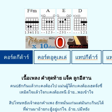
คอร์ดกีต้าร์
คอร์ดอูคูเลเล่
แทปกีต้าร์
แ
เนื้อเพลง คำสุดท้าย แจ็ค ลูกอีสาน
คนบ่ฮักกันแล้วกะคงต้องไป แม่นผู้ใด็กะคงต้องเฮดจั่งซี่
เหมิดใจแล้วใจกะคงต้องหนี อ้าย...พอเข้าใจ
สิบ่โทษหยังเจ้าดอกคำแพง ฮักหมั่นแก่นแต่มันกะกินบ่ได้
ที่ผ่านมาอ้ายกะฮู้อยู่แก่ใจ. อ้าย..บ่มีหยัง