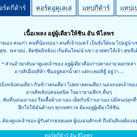
ร์ดกีต้าร์
คอร์ดอูคูเลเล่
แทปกีต้าร์
แทปเ
เนื้อเพลง อยู่ผู้เดียวให้ชิน อัน พิไลพร
้ายเอง คนเก่า คนที่น้องบ่เอา คนที่เจ้าบ่แคร์ เป็นจั่งใด๋แน ไปอยู่นำ
ุข.. หลายบ่.. ติดขัดอิหยังบ่ เริ่มต้นใหม่นำเขา อวยพรให้เจ้า สุขขีเด
* ส่วนอ้ายกลับมาดูเเลเจ้าของ อยู่ผู้เดียวคือเก่าบ่ตายง่าย ดอกหล่า
อาจสิเมื่อยสิล้า ซึมอยู่ดอกน้ำตา แต่กะพอสิฮู้ อยู่ว่า....
งเบิ่งหนังคนเดียว กินข้าวคนเดียว ไปตลาดคนเดียว นอนกอดเจ้าของใ
อาจสิหลับบ่ค่อยสนิท ใจผวายามดึกๆ ดื่นๆ
้า.. พับที่นอนเอาเอง รีดเสื้อผ้าเอาเอง เฮ็ดกับข้าวเอาเอง บ่มีคนปลุกต
ฝึกใจให้มันด้านๆ ทุกเทศกาล ต้องอยู่ผู้เดียวให้ชิน
.ต้องดูแลเจ้าของ ผู้รับฝากฮอยแผล ผู้บ่แม่นฮักแท้ ถึงมันสิแย่ต้องอยู่
คอร์ดกีต้าร์ อัน พิไลพร