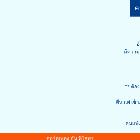
คอ
อ
มีความส
** ต้อ
ตื่น แต่ เช
คนแพ้..
คอร์ดเพลง อัน พิไลพร