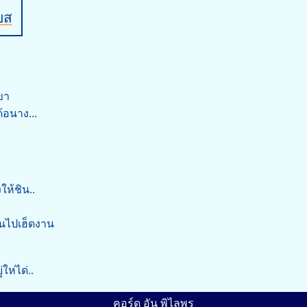
บส
เขา
้อนาง...
ห้ชิน..
ื่นไปเฮ็ดงาน
ให่ได่..
คอร์ด อัน พิไลพร