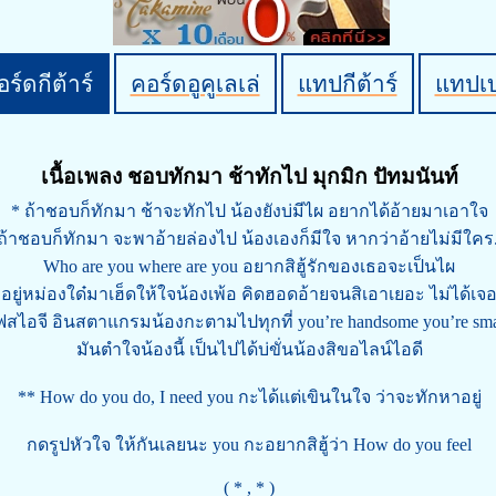
ร์ดกีต้าร์
คอร์ดอูคูเลเล่
แทปกีต้าร์
แทปเ
เนื้อเพลง ชอบทักมา ช้าทักไป มุกมิก ปัทมนันท์
* ถ้าชอบก็ทักมา ช้าจะทักไป น้องยังบ่มีไผ อยากได้อ้ายมาเอาใจ
ถ้าชอบก็ทักมา จะพาอ้ายล่องไป น้องเองก็มีใจ หากว่าอ้ายไม่มีใคร.
Who are you where are you อยากสิฮู้รักของเธอจะเป็นไผ
อยู่หม่องใด๋มาเฮ็ดให้ใจน้องเพ้อ คิดฮอดอ้ายจนสิเอาเยอะ ไม่ได้เจ
ฟสไอจี อินสตาแกรมน้องกะตามไปทุกที่ you’re handsome you’re sma
มันตำใจน้องนี้ เป็นไปได้บ่ขั่นน้องสิขอไลน์ไอดี
** How do you do, I need you กะได้แต่เขินในใจ ว่าจะทักหาอยู่
กดรูปหัวใจ ให้กันเลยนะ you กะอยากสิฮู้ว่า How do you feel
( * , * )