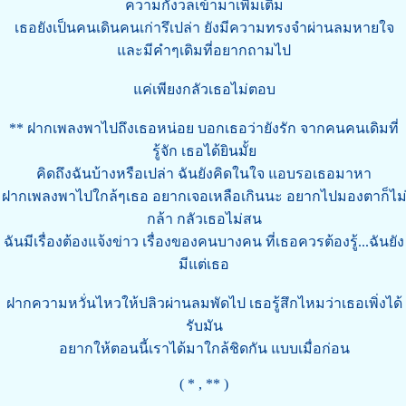
ความกังวลเข้ามาเพิ่มเติม
เธอยังเป็นคนเดินคนเก่ารึเปล่า ยังมีความทรงจำผ่านลมหายใจ
และมีคำๆเดิมที่อยากถามไป
แค่เพียงกลัวเธอไม่ตอบ
** ฝากเพลงพาไปถึงเธอหน่อย บอกเธอว่ายังรัก จากคนคนเดิมที่
รู้จัก เธอได้ยินมั้ย
คิดถึงฉันบ้างหรือเปล่า ฉันยังคิดในใจ แอบรอเธอมาหา
ฝากเพลงพาไปใกล้ๆเธอ อยากเจอเหลือเกินนะ อยากไปมองตาก็ไม
กล้า กลัวเธอไม่สน
ฉันมีเรื่องต้องแจ้งข่าว เรื่องของคนบางคน ที่เธอควรต้องรู้...ฉันยัง
มีแต่เธอ
ฝากความหวั่นไหวให้ปลิวผ่านลมพัดไป เธอรู้สึกไหมว่าเธอเพิ่งได้
รับมัน
อยากให้ตอนนี้เราได้มาใกล้ชิดกัน แบบเมื่อก่อน
( * , ** )