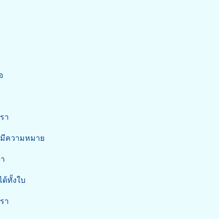
อ
เรา
ามีความหมาย
ฉา
้ทั้งใบ
เรา