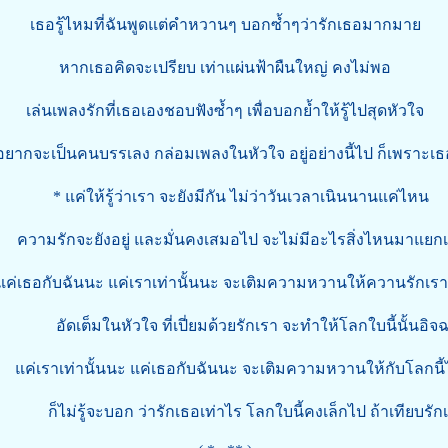
เธอรู้ไหมที่ฉันพูดแต่คำหวานๆ บอกซ้ำๆว่ารักเธอมากมาย
หากเธอคิดจะเปรียบ เท่าแผ่นฟ้าผืนใหญ่ คงไม่พอ
เล่นเพลงรักที่เธอเองชอบฟังซ้ำๆ เพื่อบอกย้ำให้รู้ไปสุดหัวใจ
อยากจะเป็นคนบรรเลง กล่อมเพลงในหัวใจ อยู่อย่างนี้ไป ก็เพราะเธ
* แค่ให้รู้ว่าเรา จะยังมีกัน ไม่ว่าวันเวลาเนินนานแค่ไหน
วามรักจะยังอยู่ และมั่นคงเสมอไป จะไม่มีอะไรสิ่งไหนมาแยก
ับฉันนะ แค่เราเท่านั้นนะ จะเติมความหวานให้ควานรักเร
ัดเต็มในหัวใจ ที่เปี่ยมด้วยรักเรา จะทำให้โลกใบนี้นั้นอิจ
เท่านั้นนะ แค่เธอกับฉันนะ จะเติมความหวานให้กับโลกนี้ได
ไม่รู้จะบอก ว่ารักเธอเท่าไร โลกใบนี้คงเล็กไป ถ้าเทียบรัก