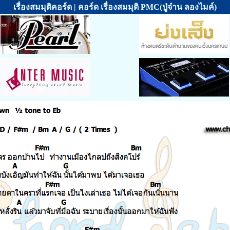
เรื่องสมมุติคอร์ด | คอร์ด เรื่องสมมุติ PMC(ปู่จ๋าน ลองไมค์)