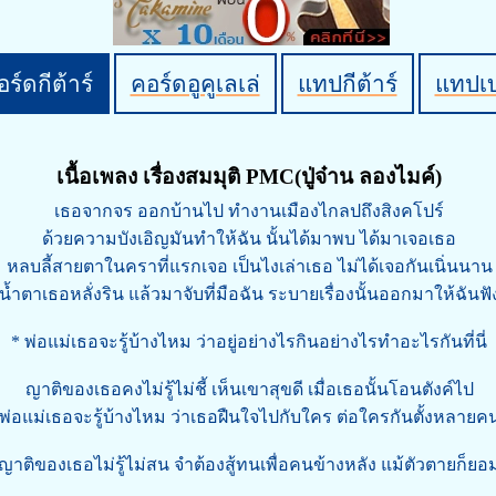
ร์ดกีต้าร์
คอร์ดอูคูเลเล่
แทปกีต้าร์
แทปเ
เนื้อเพลง เรื่องสมมุติ PMC(ปู่จ๋าน ลองไมค์)
เธอจากจร ออกบ้านไป ทำงานเมืองไกลปถึงสิงคโปร์
ด้วยความบังเอิญมันทำให้ฉัน นั้นได้มาพบ ได้มาเจอเธอ
หลบลี้สายตาในคราที่แรกเจอ เป็นไงเล่าเธอ ไม่ได้เจอกันเนิ่นนาน
น้ำตาเธอหลั่งริน แล้วมาจับที่มือฉัน ระบายเรื่องนั้นออกมาให้ฉันฟั
* พ่อแม่เธอจะรู้บ้างไหม ว่าอยู่อย่างไรกินอย่างไรทำอะไรกันที่นี่
ญาติของเธอคงไม่รู้ไม่ชี้ เห็นเขาสุขดี เมื่อเธอนั้นโอนตังค์ไป
พ่อแม่เธอจะรู้บ้างไหม ว่าเธอฝืนใจไปกับใคร ต่อใครกันตั้งหลายค
ญาติของเธอไม่รู้ไม่สน จำต้องสู้ทนเพื่อคนข้างหลัง แม้ตัวตายก็ยอ