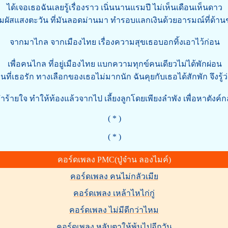
ได้เจอเธอฉันเลยรู้เรื่องราว เนิ่นนานแรมปี ไม่เห็นเดือนเห็นดาว
ัมผัสแสงตะวัน ที่มันลอดม่านมา ทำรอบแลกเงินด้วยอารมณ์ที่ด้าน
จากมาไกล จากเมืองไทย เรื่องความสุขเธอบอกทิ้งเอาไว้ก่อน
เพื่อคนไกล ที่อยู่เมืองไทย แบกความทุกข์คนเดียวไม่ได้พักผ่อน
นที่เธอรัก ทางเลือกของเธอไม่มากนัก ฉันคุยกับเธอได้สักพัก จึงรู้ว่
ร้ายใจ ทำให้ท้องแล้วจากไป เลี้ยงลูกโดยเพียงลำพัง เพื่อหาตังค์
( * )
( * )
คอร์ดเพลง PMC(ปู่จ๋าน ลองไมค์)
คอร์ดเพลง คนไม่กลัวเมีย
คอร์ดเพลง เหล้าไหไก่กู่
คอร์ดเพลง ไม่มีดีกว่าไหม
คอร์ดเพลง หลับตาให้พ้นไปอีกวัน