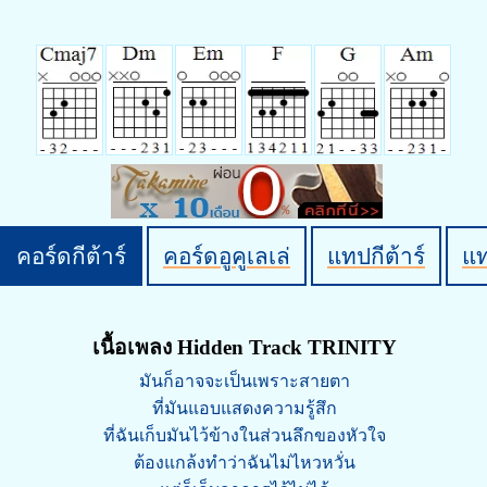
คอร์ดกีต้าร์
คอร์ดอูคูเลเล่
แทปกีต้าร์
แ
เนื้อเพลง Hidden Track TRINITY
มันก็อาจจะเป็นเพราะสายตา
ที่มันแอบแสดงความรู้สึก
ที่ฉันเก็บมันไว้ข้างในส่วนลึกของหัวใจ
ต้องแกล้งทำว่าฉันไม่ไหวหวั่น