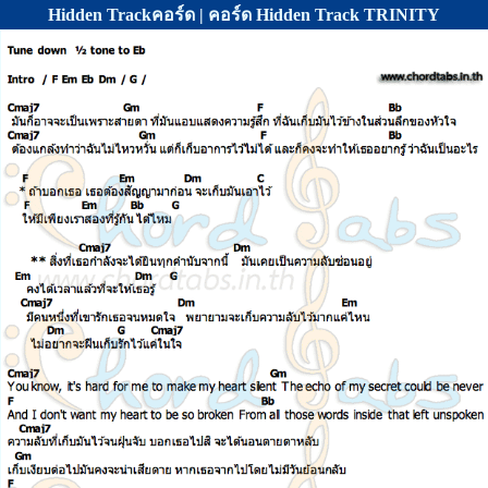
Hidden Trackคอร์ด | คอร์ด Hidden Track TRINITY