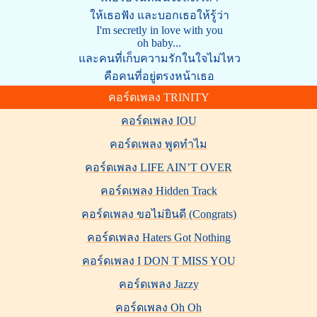
ให้เธอฟัง และบอกเธอให้รู้ว่า
I'm secretly in love with you
oh baby...
และคนที่เก็บความรักในใจไม่ไหว
คือคนที่อยู่ตรงหน้าเธอ
คอร์ดเพลง TRINITY
คอร์ดเพลง IOU
คอร์ดเพลง พูดทำไม
คอร์ดเพลง LIFE AIN’T OVER
คอร์ดเพลง Hidden Track
คอร์ดเพลง ขอไม่ยินดี (Congrats)
คอร์ดเพลง Haters Got Nothing
คอร์ดเพลง I DON T MISS YOU
คอร์ดเพลง Jazzy
คอร์ดเพลง Oh Oh