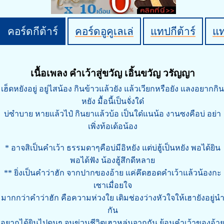
คอร์ดกีต้าร์
คอร์ดอูคูเลเล่
แทปกีต้าร์
แ
เนื้อเพลง คำเว้าสู่ขวัญ เอิ้นขวัญ วรัญญา
เฮ็ดหยังอยู่ อยู่ไสน้อง กินข้าวแล้วยัง แล้วเวียกหรือยัง แลงอยากกิน
หยัง มื้อนี้เป็นจั่งใด๋
บ่ซำบาย หายแล้วไป๋ กินยาแล้วบ้อ เป็นใด๋แนน้อ งานซงคือบ่ อย่า
เพิ่งท้อเด้อน้อง
* อาจสิเป็นคำเว้า ธรรมดาๆคือบ่มีอิหยัง แต่บ่ฮู้เป็นหยัง พอได้ยิน
พอได้ฟัง น้องฮู้สึกดีหลาย
** ยิ่งเป็นคำว่าฮัก จากปากของอ้าย แค่คึดฮอดคำเว้าแล้วน้องกะ
เซาเมื่อยใจ
มากกว่าคำว่าฮัก คือความห่วงใย เติมช่องว่างหัวใจให้เฮายังอยู่น
กัน
อยากได้ยินไปดนๆ จนข่วนชีวิตเฮาหล่นจากกัน ย้อนคำเว้าของอ้า