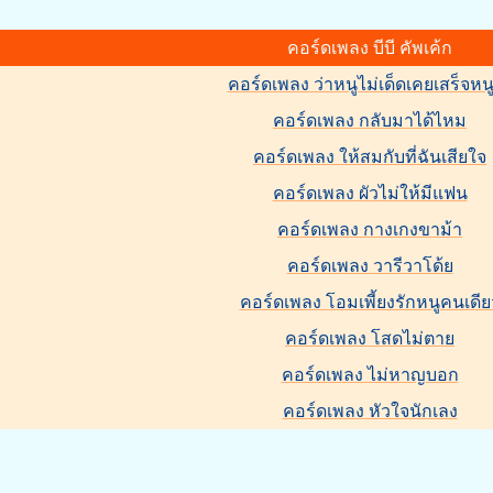
คอร์ดเพลง บีบี คัพเค้ก
คอร์ดเพลง ว่าหนูไม่เด็ดเคยเสร็จหนู
คอร์ดเพลง กลับมาได้ไหม
คอร์ดเพลง ให้สมกับที่ฉันเสียใจ
คอร์ดเพลง ผัวไม่ให้มีแฟน
คอร์ดเพลง กางเกงขาม้า
คอร์ดเพลง วารีวาโด้ย
คอร์ดเพลง โอมเพี้ยงรักหนูคนเดีย
คอร์ดเพลง โสดไม่ตาย
คอร์ดเพลง ไม่หาญบอก
คอร์ดเพลง หัวใจนักเลง