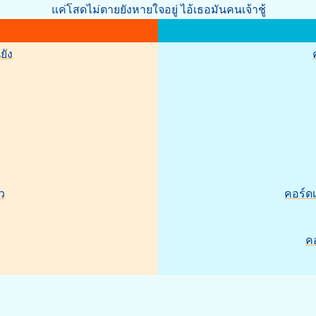
แค่โสดไม่ตายยังหายใจอยู่ ไอ้เธอมันคนเจ้าชู้
ยัง
ว
คอร์ดเ
ค