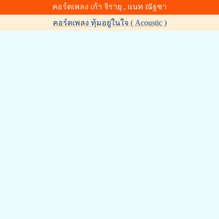
คอร์ดเพลง เก้า จิรายุ , แนท ณัฐชา
คอร์ดเพลง ทุ้มอยู่ในใจ ( Acoustic )