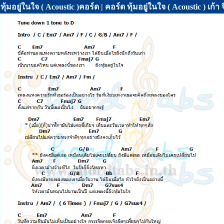
ทุ้มอยู่ในใจ ( Acoustic )คอร์ด | คอร์ด ทุ้มอยู่ในใจ ( Acoustic ) เก้า