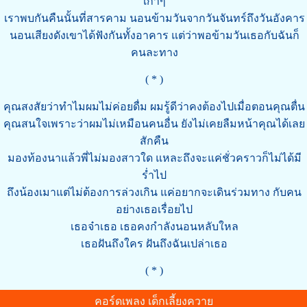
เก่าๆ
เราพบกันคืนนั้นที่สารคาม นอนข้ามวันจากวันจันทร์ถึงวันอังคาร
นอนเสียงดังเขาได้ฟังกันทั้งอาคาร แต่ว่าพอข้ามวันเธอกับฉันก็
คนละทาง
( * )
คุณสงสัยว่าทำไมผมไม่ค่อยดื่ม ผมรู้ดีว่าคงต้องไปเมื่อตอนคุณตื่น
คุณสนใจเพราะว่าผมไม่เหมือนคนอื่น ยังไม่เคยลืมหน้าคุณได้เลย
สักคืน
มองท้องนาแล้วพี่ไม่มองสาวใด แหละถึงจะแค่ชั่วคราวก็ไม่ได้มี
ร่ำไป
ถึงน้องเมาแต่ไม่ต้องการล่วงเกิน แค่อยากจะเดินร่วมทาง กับคน
อย่างเธอเรื่อยไป
เธอจ๋าเธอ เธอคงกำลังนอนหลับใหล
เธอฝันถึงใคร ฝันถึงฉันเปล่าเธอ
( * )
คอร์ดเพลง เด็กเลี้ยงควาย