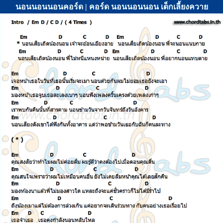
นอนนอนนอนคอร์ด | คอร์ด นอนนอนนอน เด็กเลี้ยงควาย