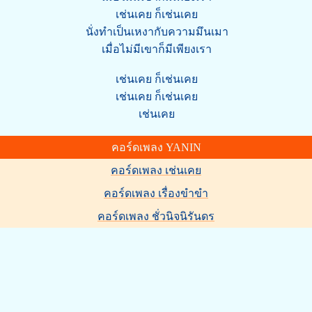
เช่นเคย ก็เช่นเคย
นั่งทำเป็นเหงากับความมึนเมา
เมื่อไม่มีเขาก็มีเพียงเรา
เช่นเคย ก็เช่นเคย
เช่นเคย ก็เช่นเคย
เช่นเคย
คอร์ดเพลง YANIN
คอร์ดเพลง เช่นเคย
คอร์ดเพลง เรื่องขำขำ
คอร์ดเพลง ชั่วนิจนิรันดร