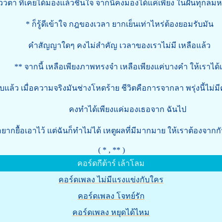
วตา ที่เคยได้มองแล้วชื่นใจ จากนี้คงมองได้แค่เพียง ในฝันทุกลม
* ก็รู้ดีเข้าใจ กฎของเวลา ยากเย็นเท่าไหร่ต้องยอมรับมัน
คำสัญญาใดๆ คงไม่สำคัญ เวลาของเราไม่มี เหลือแล้ว
ากนี้ เหลือเพียงภาพทรงจำ เหลือเพียงแค่บางคำ ให้เราได้เก
ื่อความจริงมันช่างโหดร้าย ชีวิตคือการจากลา พรุ่งนี้ไม่
คงทำได้เพียงแค่มองเธอจาก ฉันไป
อยากยื้อเอาไว้ แต่ฉันก็ทำไม่ได้ เหตูผลที่มีมากมาย ให้เราต้องจากก
( * , ** )
คอร์ดกีต้าร์ เล้าโลม
คอร์ดเพลง ไม่มีแรงแข่งกับใคร
คอร์ดเพลง โจทย์รัก
คอร์ดเพลง หยุดได้ไหม