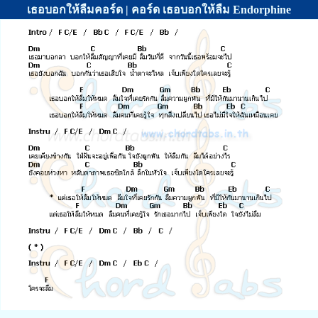
เธอบอกให้ลืมคอร์ด | คอร์ด เธอบอกให้ลืม Endorphine