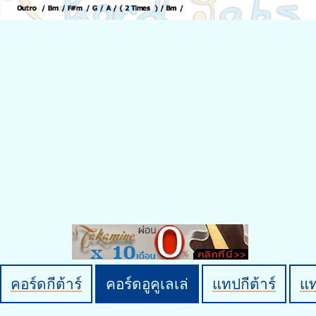
คอร์ดกีต้าร์
คอร์ดอูคูเลเล่
แทปกีต้าร์
แ