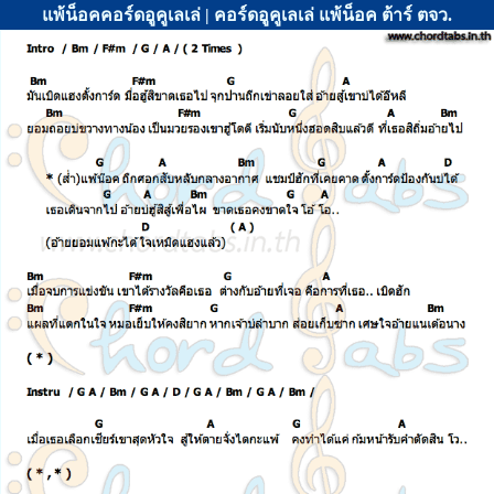
แพ้น็อคคอร์ดอูคูเลเล่ | คอร์ดอูคูเลเล่ แพ้น็อค ต้าร์ ตจว.