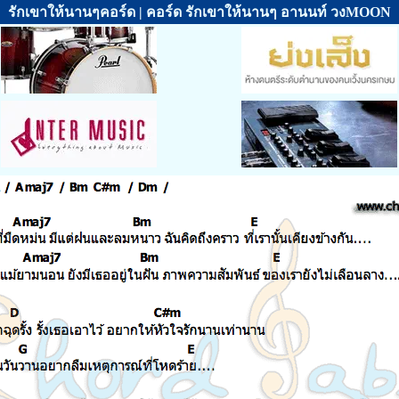
รักเขาให้นานๆคอร์ด | คอร์ด รักเขาให้นานๆ อานนท์ วงMOON