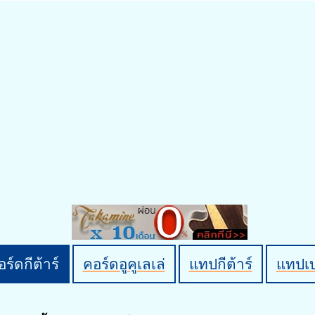
ร์ดกีต้าร์
คอร์ดอูคูเลเล่
แทปกีต้าร์
แทปเ