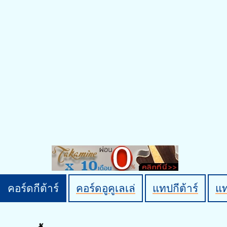
คอร์ดกีต้าร์
คอร์ดอูคูเลเล่
แทปกีต้าร์
แ