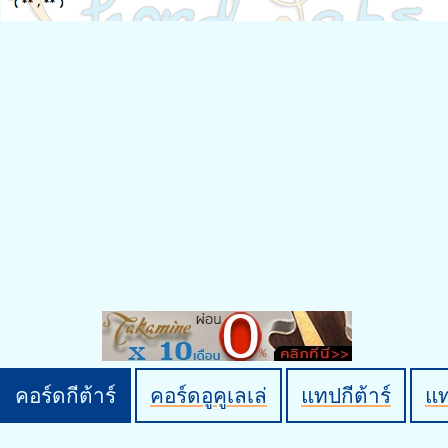
คอร์ดกีต้าร์
คอร์ดอูคูเลเล่
แทปกีต้าร์
แ