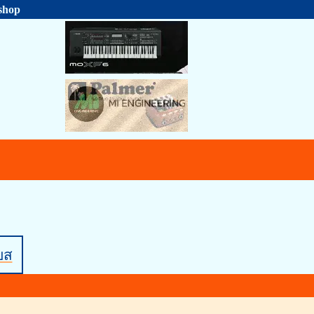
shop
บส