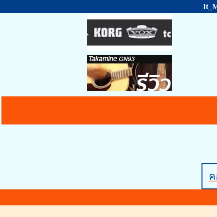
It_
คอ