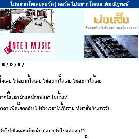
ไม่อยากโตเลยคอร์ด | คอร์ด ไม่อยากโตเลย เต้ย ณัฐพงษ์