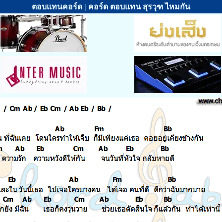
ตอบแทนคอร์ด | คอร์ด ตอบแทน สุรวุฑ ไหมกัน