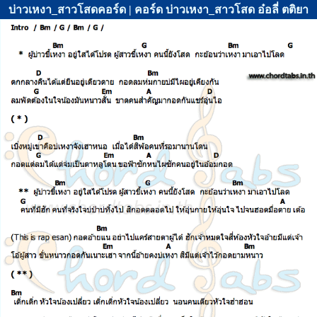
บ่าวเหงา_สาวโสดคอร์ด | คอร์ด บ่าวเหงา_สาวโสด อ๋อลี่ ตติยา