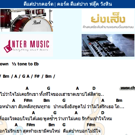
ดีแต่ปากคอร์ด | คอร์ด ดีแต่ปาก ฟลุ๊ค วังหิน