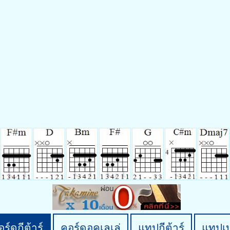
ร์ดกีต้าร์
คอร์ดอูคูเลเล่
แทปกีต้าร์
แทปเ