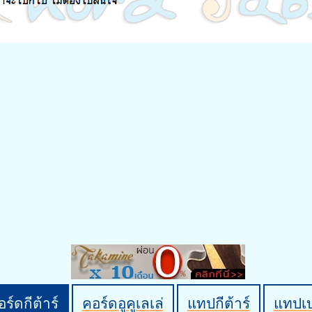
ร์ดกีต้าร์
คอร์ดอูคูเลเล่
แทปกีต้าร์
แทปเ