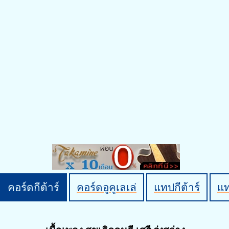
คอร์ดกีต้าร์
คอร์ดอูคูเลเล่
แทปกีต้าร์
แ