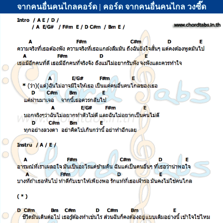
จากคนอื่นคนไกลคอร์ด | คอร์ด จากคนอื่นคนไกล วงซี๊ด