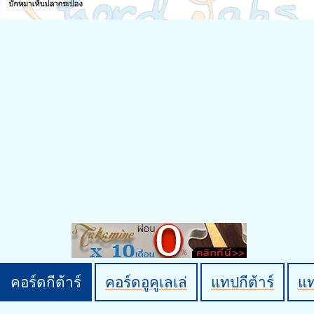
คอร์ดกีต้าร์
คอร์ดอูคูเลเล่
แทปกีต้าร์
แ