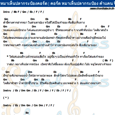
หมาเห็นปลากระป๋องคอร์ด | คอร์ด หมาเห็นปลากระป๋อง คำแคน จี