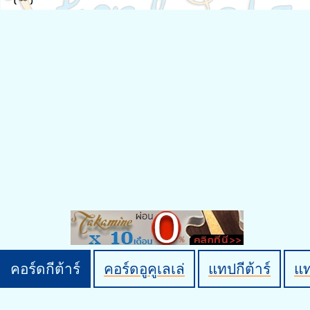
คอร์ดกีต้าร์
คอร์ดอูคูเลเล่
แทปกีต้าร์
แ