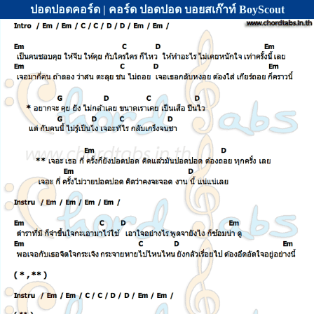
ปอดปอดคอร์ด | คอร์ด ปอดปอด บอยสเก๊าท์ BoyScout