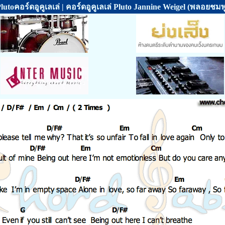
lutoคอร์ดอูคูเลเล่ | คอร์ดอูคูเลเล่ Pluto Jannine Weigel (พลอยชมพ