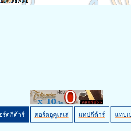
ร์ดกีต้าร์
คอร์ดอูคูเลเล่
แทปกีต้าร์
แทปเ