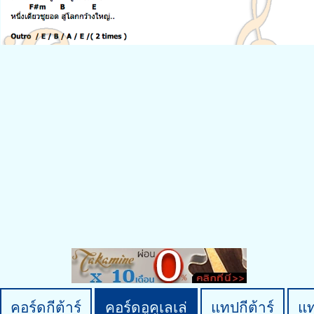
คอร์ดกีต้าร์
คอร์ดอูคูเลเล่
แทปกีต้าร์
แ