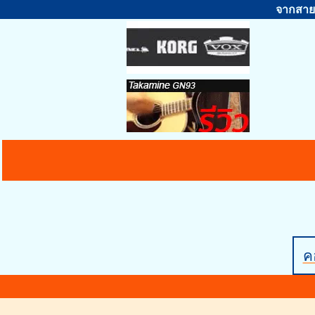
จากสายต
คอ