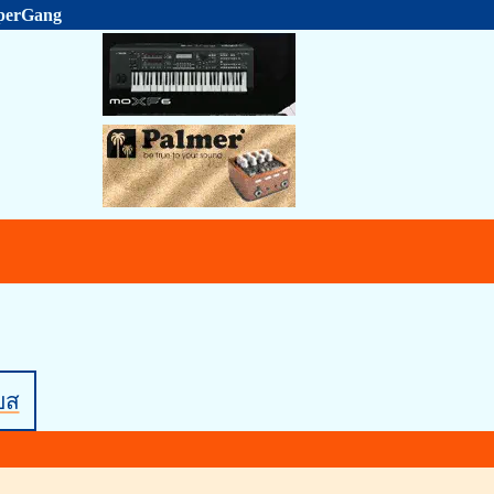
uperGang
บส