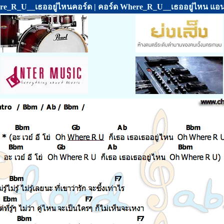
e_R_U__เธออยู่ไหนคอร์ด | คอร์ด Where_R_U__เธออยู่ไหน แอน