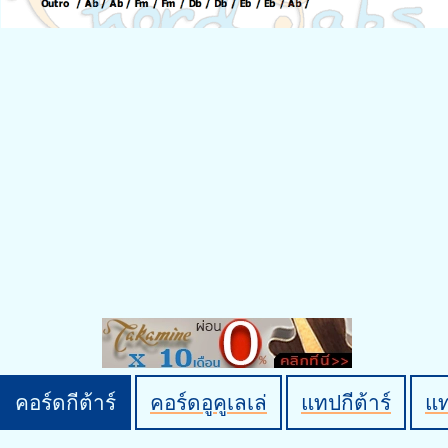
คอร์ดกีต้าร์
คอร์ดอูคูเลเล่
แทปกีต้าร์
แ