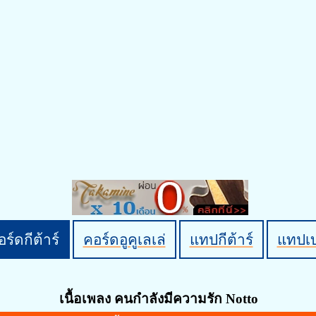
ร์ดกีต้าร์
คอร์ดอูคูเลเล่
แทปกีต้าร์
แทปเ
เนื้อเพลง คนกำลังมีความรัก Notto