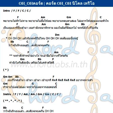
OH_OHคอร์ด | คอร์ด OH_OH นิโคล เทริโอ