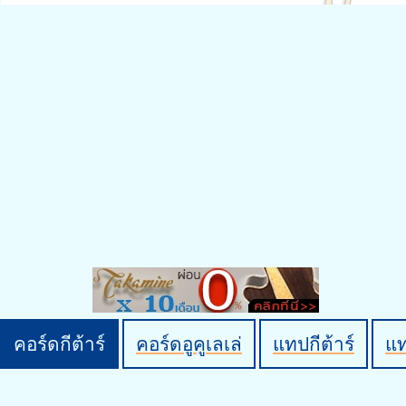
คอร์ดกีต้าร์
คอร์ดอูคูเลเล่
แทปกีต้าร์
แ