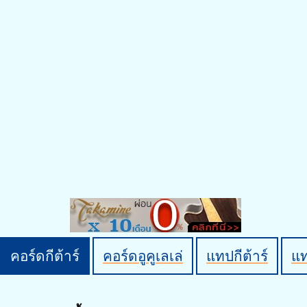
คอร์ดกีต้าร์
คอร์ดอูคูเลเล่
แทปกีต้าร์
แ