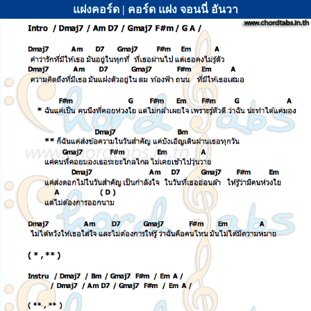
แฝงคอร์ด | คอร์ด แฝง จอนนี่ อันวา