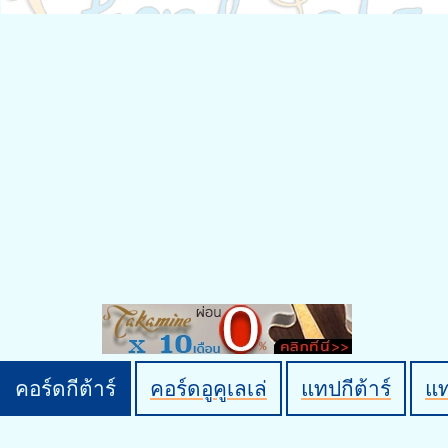
คอร์ดกีต้าร์
คอร์ดอูคูเลเล่
แทปกีต้าร์
แ