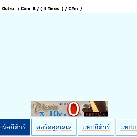
ร์ดกีต้าร์
คอร์ดอูคูเลเล่
แทปกีต้าร์
แทปเ