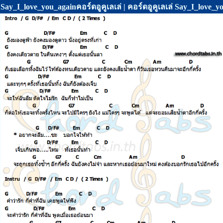
Say_I_love_you_againคอร์ดอูคูเลเล่ | คอร์ดอูคูเลเล่ Say_I_love_y