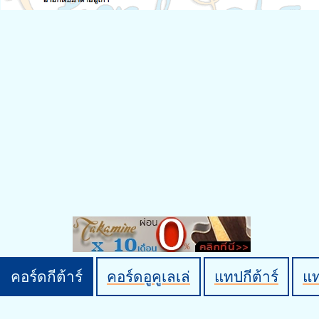
คอร์ดกีต้าร์
คอร์ดอูคูเลเล่
แทปกีต้าร์
แ