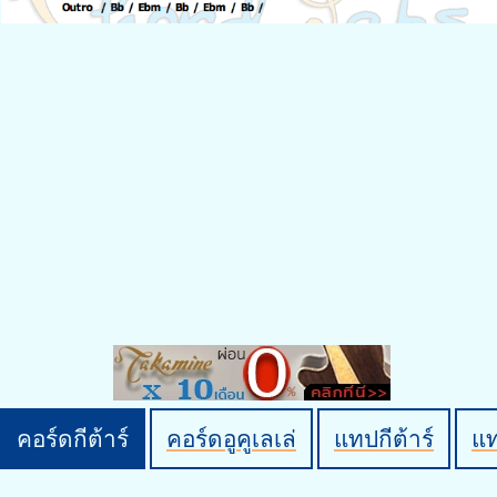
คอร์ดกีต้าร์
คอร์ดอูคูเลเล่
แทปกีต้าร์
แ