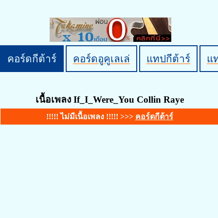
คอร์ดกีต้าร์
คอร์ดอูคูเลเล่
แทปกีต้าร์
แ
เนื้อเพลง If_I_Were_You Collin Raye
!!!!! ไม่มีเนื้อเพลง !!!!! >>>
คอร์ดกีต้าร์