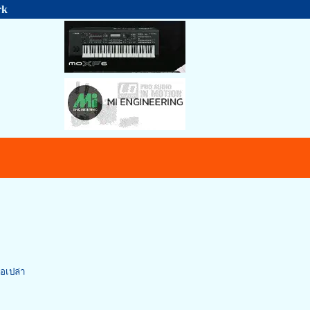
rk
อเปล่า