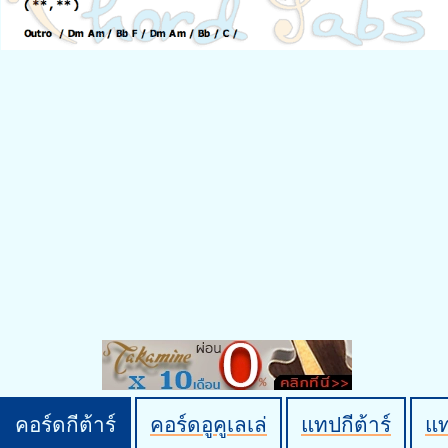
คอร์ดกีต้าร์
คอร์ดอูคูเลเล่
แทปกีต้าร์
แ